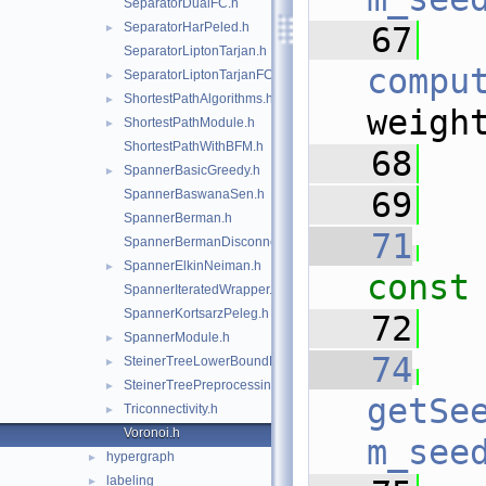
SeparatorDualFC.h
SeparatorHarPeled.h
   67
►
SeparatorLiptonTarjan.h
compu
SeparatorLiptonTarjanFC.h
►
ShortestPathAlgorithms.h
►
weigh
ShortestPathModule.h
►
ShortestPathWithBFM.h
   68
  
SpannerBasicGreedy.h
►
   69
SpannerBaswanaSen.h
SpannerBerman.h
   71
SpannerBermanDisconnected.h
SpannerElkinNeiman.h
►
const
SpannerIteratedWrapper.h
SpannerKortsarzPeleg.h
   72
SpannerModule.h
►
   74
SteinerTreeLowerBoundDualAscent.h
►
SteinerTreePreprocessing.h
►
getSe
Triconnectivity.h
►
Voronoi.h
m_see
hypergraph
►
labeling
►