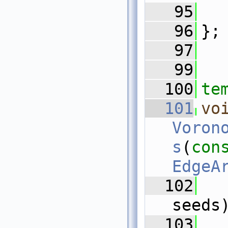
   95
  
   96
};
   97
   99
  100
te
  101
vo
Voron
s
(
con
EdgeA
  102
seeds
  103