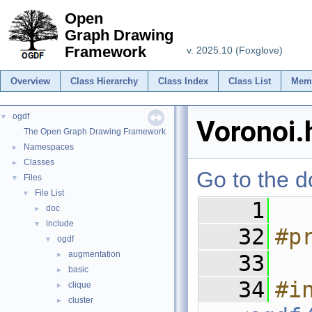
Open
Graph Drawing
Framework
v. 2025.10 (Foxglove)
Overview
Class Hierarchy
Class Index
Class List
Mem
ogdf
▼
Voronoi.
The Open Graph Drawing Framework
Namespaces
►
Classes
►
Go to the do
Files
▼
File List
▼
    1
doc
►
include
▼
   32
#p
ogdf
▼
augmentation
►
   33
basic
►
   34
#in
clique
►
cluster
►