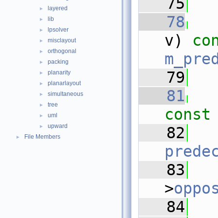
   75
layered
►
   78
lib
►
lpsolver
►
v)
 co
misclayout
►
orthogonal
►
m_pre
packing
►
   79
planarity
►
planarlayout
►
   81
simultaneous
►
tree
►
const
uml
►
upward
►
   82
File Members
►
prede
   83
>
oppo
   84
  