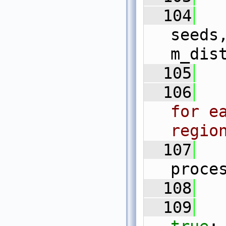
  104
  
seeds,
m_dis
  105
  106
for ea
regio
  107
proce
  108
  109