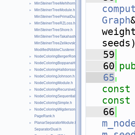
MinSteinerTreeMehlhorn.h
►
compu
MinSteinerTreeModule.h
►
MinSteinerTreePrimalDual.h
Graph
MinSteinerTreeRZLoss.h
►
weigh
MinSteinerTreeShore.h
MinSteinerTreeTakahashi.h
seeds
MinSteinerTreeZelikovsky.h
ModifiedNibbleClusterer.h
   59
NodeColoringBergerRompel.h
►
   60
pu
NodeColoringBoppanaHalldorsson.h
►
NodeColoringHalldorsson.h
►
   65
NodeColoringJohnson.h
►
NodeColoringModule.h
►
const
NodeColoringRecursiveLargestFirst.h
►
NodeColoringSequential.h
►
const
NodeColoringSimple.h
►
   66
  
NodeColoringWigderson.h
►
PageRank.h
m_nod
PlanarSeparatorModule.h
►
SeparatorDual.h
m_see