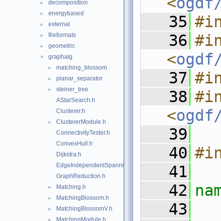
<
ogdf
decomposition
►
energybased
►
   35
#i
external
►
fileformats
   36
#in
►
geometric
►
<
ogdf
graphalg
▼
matching_blossom
►
   37
#i
planar_separator
►
steiner_tree
►
   38
#in
AStarSearch.h
<
ogdf
Clusterer.h
ClustererModule.h
►
   39
ConnectivityTester.h
ConvexHull.h
   40
#i
Dijkstra.h
EdgeIndependentSpanningTrees.h
   41
GraphReduction.h
   42
na
Matching.h
►
MatchingBlossom.h
►
   43
MatchingBlossomV.h
►
MatchingModule.h
►