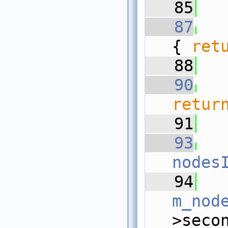
   85
   87
  
{ 
ret
   88
   90
retur
   91
   93
nodes
   94
m_nod
>seco