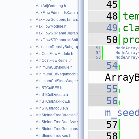
   45
MaxAdjOrdering.h
MaxFlowEdmondsKarp.h
   48
te
MaxFlowGoldbergTarjan.h
►
   49
cl
MaxFlowModule.h
►
MaxFlowSTPlanarDigraph.h
   50
pr
MaxFlowSTPlanarItaiShiloach.h
MaximumDensitySubgraph.h
►
   51
NodeArray
   52
NodeArray
MinCostFlowModule.h
►
   53
NodeArray
MinCostFlowReinelt.h
►
   54
  
MinimumCutModule.h
►
Array
MinimumCutNagamochiIbaraki.h
►
MinimumCutStoerWagner.h
   55
MinSTCutBFS.h
MinSTCutDijkstra.h
   56
MinSTCutMaxFlow.h
MinSTCutModule.h
►
m_see
MinSteinerTreeDirectedCut.h
►
   57
MinSteinerTreeDualAscent.h
MinSteinerTreeGoemans139.h
►
   58
MinSteinerTreeKou.h