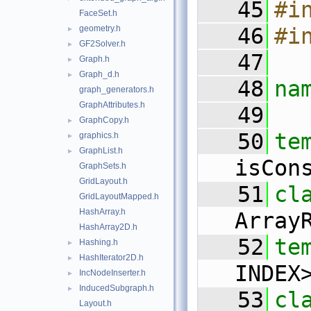
   45
#i
FaceSet.h
geometry.h
   46
#i
►
GF2Solver.h
►
   47
Graph.h
►
Graph_d.h
►
   48
na
graph_generators.h
GraphAttributes.h
   49
GraphCopy.h
►
   50
te
graphics.h
►
GraphList.h
►
isCon
GraphSets.h
GridLayout.h
   51
GridLayoutMapped.h
HashArray.h
Array
HashArray2D.h
   52
te
Hashing.h
►
HashIterator2D.h
►
INDEX
IncNodeInserter.h
►
InducedSubgraph.h
►
   53
cl
Layout.h