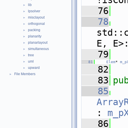
!isCo
lib
►
   76
lpsolver
►
misclayout
►
   78
orthogonal
►
std::
packing
►
planarity
►
E, E>
planarlayout
►
simultaneous
►
   79
tree
►
uml
   81
Elem
* 
m_p
►
   82
upward
►
File Members
►
   83
pu
   85
Array
: 
m_p
   86