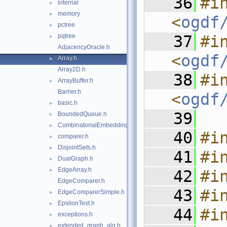
   36
#in
internal
►
memory
►
<
ogdf
pctree
►
pqtree
   37
#in
►
AdjacencyOracle.h
<
ogdf
Array.h
►
Array2D.h
   38
#in
ArrayBuffer.h
►
Barrier.h
<
ogdf
basic.h
►
   39
BoundedQueue.h
►
CombinatorialEmbedding.h
►
   40
#i
comparer.h
►
DisjointSets.h
►
   41
#i
DualGraph.h
►
EdgeArray.h
►
   42
#i
EdgeComparer.h
   43
#i
EdgeComparerSimple.h
►
EpsilonTest.h
►
   44
#i
exceptions.h
►
extended_graph_alg.h
►