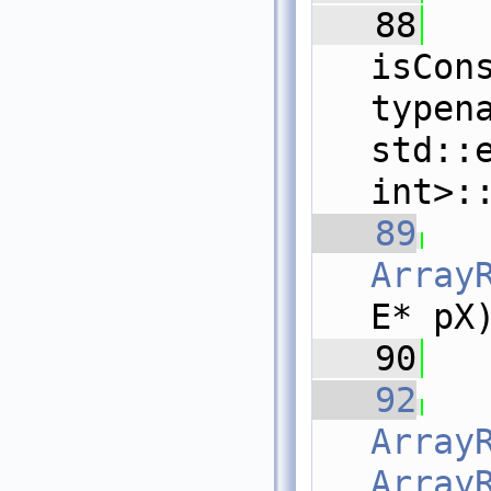
   88
  
isCons
typena
std::
int>:
   89
Array
E* pX
   90
   92
Array
Array