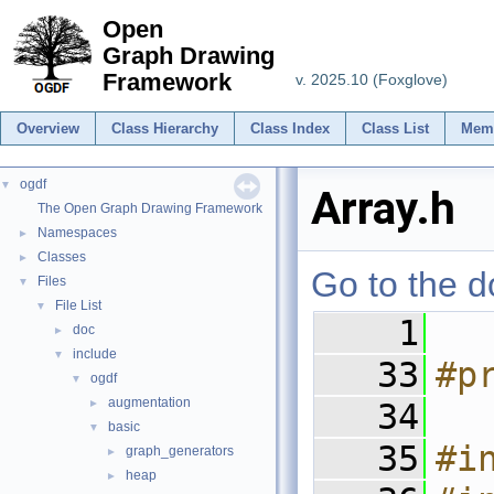
Open
Graph Drawing
Framework
v. 2025.10 (Foxglove)
Overview
Class Hierarchy
Class Index
Class List
Mem
ogdf
▼
Array.h
The Open Graph Drawing Framework
Namespaces
►
Classes
►
Go to the do
Files
▼
File List
▼
    1
doc
►
include
▼
   33
#p
ogdf
▼
augmentation
►
   34
basic
▼
   35
#i
graph_generators
►
heap
►