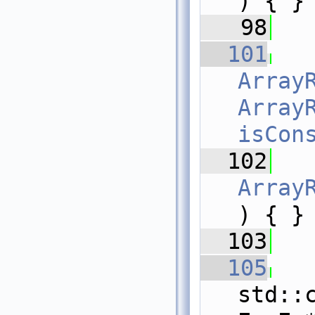
) { }
   98
  101
Array
ArrayR
isCon
  102
Array
) { }
  103
  105
std::