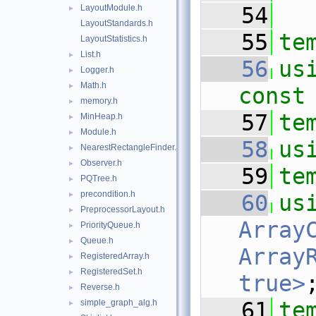
LayoutModule.h
   54
►
LayoutStandards.h
   55
te
LayoutStatistics.h
List.h
►
   56
us
Logger.h
►
Math.h
►
const
memory.h
►
   57
te
MinHeap.h
►
Module.h
►
   58
us
NearestRectangleFinder.h
►
Observer.h
►
   59
te
PQTree.h
►
precondition.h
►
   60
PreprocessorLayout.h
►
Array
PriorityQueue.h
►
Queue.h
►
ArrayR
RegisteredArray.h
►
RegisteredSet.h
►
true>
Reverse.h
►
simple_graph_alg.h
   61
te
►