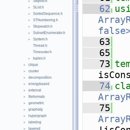
Skiplist.h
►
   62
us
SList.h
►
SortedSequence.h
►
ArrayR
STNumbering.h
►
Stopwatch.h
►
false
SubsetEnumerator.h
►
   63
System.h
►
Thread.h
   65
Timeouter.h
tuples.h
►
   73
te
clique
►
cluster
►
isCon
decomposition
►
   74
energybased
►
external
►
Array
fileformats
►
geometric
►
   75
graphalg
►
hypergraph
Array
►
labeling
►
layered
►