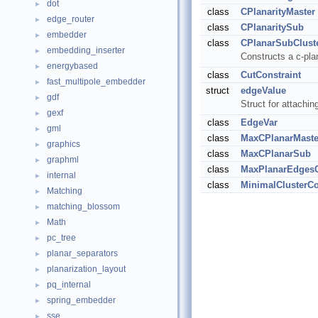
dot
►
class
CPlanarityMaster
edge_router
►
class
CPlanaritySub
embedder
►
class
CPlanarSubClust
embedding_inserter
►
Constructs a c-pla
energybased
►
class
CutConstraint
fast_multipole_embedder
►
struct
edgeValue
gdf
►
Struct for attachin
gexf
►
class
EdgeVar
gml
►
class
MaxCPlanarMaste
graphics
►
class
MaxCPlanarSub
graphml
►
class
MaxPlanarEdgesC
internal
►
class
MinimalClusterC
Matching
►
matching_blossom
►
Math
►
pc_tree
►
planar_separators
►
planarization_layout
►
pq_internal
►
spring_embedder
►
sse
►