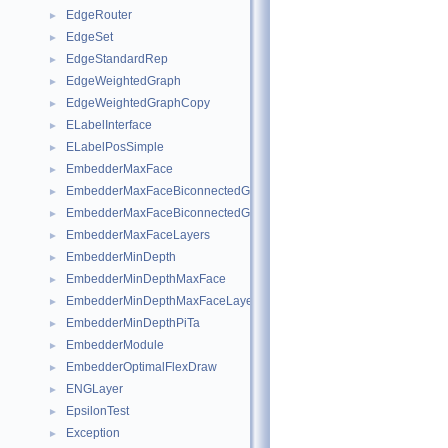
EdgeRouter
►
EdgeSet
►
EdgeStandardRep
►
EdgeWeightedGraph
►
EdgeWeightedGraphCopy
►
ELabelInterface
►
ELabelPosSimple
►
EmbedderMaxFace
►
EmbedderMaxFaceBiconnectedGraphs
►
EmbedderMaxFaceBiconnectedGraphsLayers
►
EmbedderMaxFaceLayers
►
EmbedderMinDepth
►
EmbedderMinDepthMaxFace
►
EmbedderMinDepthMaxFaceLayers
►
EmbedderMinDepthPiTa
►
EmbedderModule
►
EmbedderOptimalFlexDraw
►
ENGLayer
►
EpsilonTest
►
Exception
►