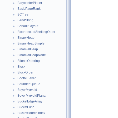
BarycenterPlacer
►
BasicPageRank
►
BCTree
►
BendString
►
BertaultLayout
►
BiconnectedShellingOrder
►
BinaryHeap
►
BinaryHeapSimple
►
BinomialHeap
►
BinomialHeapNode
►
BitonicOrdering
►
Block
►
BlockOrder
►
BoothLueker
►
BoundedQueue
►
BoyerMyrvold
►
BoyerMyrvoldPlanar
►
BucketEdgeArray
►
BucketFunc
►
BucketSourceIndex
►