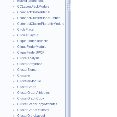
BucketTargetIndex
►
CCLayoutPackModule
►
CconnectClusterPlanar
►
CconnectClusterPlanarEmbed
►
CconnectClusterPlanarityModule
►
CirclePlacer
►
CircularLayout
►
CliqueFinderHeuristic
►
CliqueFinderModule
►
CliqueFinderSPQR
►
ClusterAnalysis
►
ClusterArrayBase
►
ClusterElement
►
Clusterer
►
ClustererModule
►
ClusterGraph
►
ClusterGraphAttributes
►
ClusterGraphCopy
►
ClusterGraphCopyAttributes
►
ClusterGraphObserver
►
ClusterOrthoLayout
►