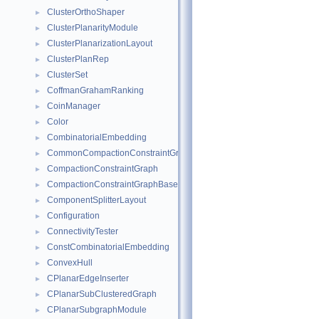
ClusterOrthoShaper
►
ClusterPlanarityModule
►
ClusterPlanarizationLayout
►
ClusterPlanRep
►
ClusterSet
►
CoffmanGrahamRanking
►
CoinManager
►
Color
►
CombinatorialEmbedding
►
CommonCompactionConstraintGraphBase
►
CompactionConstraintGraph
►
CompactionConstraintGraphBase
►
ComponentSplitterLayout
►
Configuration
►
ConnectivityTester
►
ConstCombinatorialEmbedding
►
ConvexHull
►
CPlanarEdgeInserter
►
CPlanarSubClusteredGraph
►
CPlanarSubgraphModule
►