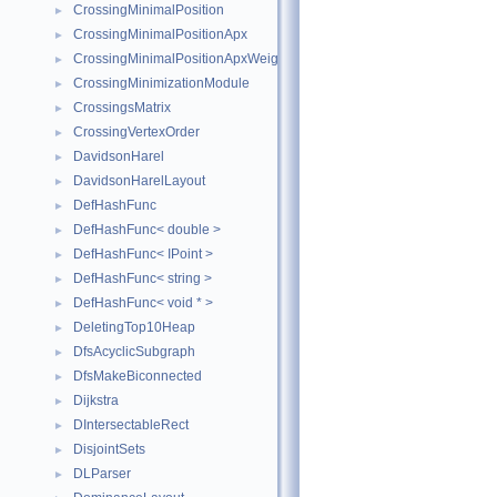
CrossingMinimalPosition
►
CrossingMinimalPositionApx
►
CrossingMinimalPositionApxWeighted
►
CrossingMinimizationModule
►
CrossingsMatrix
►
CrossingVertexOrder
►
DavidsonHarel
►
DavidsonHarelLayout
►
DefHashFunc
►
DefHashFunc< double >
►
DefHashFunc< IPoint >
►
DefHashFunc< string >
►
DefHashFunc< void * >
►
DeletingTop10Heap
►
DfsAcyclicSubgraph
►
DfsMakeBiconnected
►
Dijkstra
►
DIntersectableRect
►
DisjointSets
►
DLParser
►