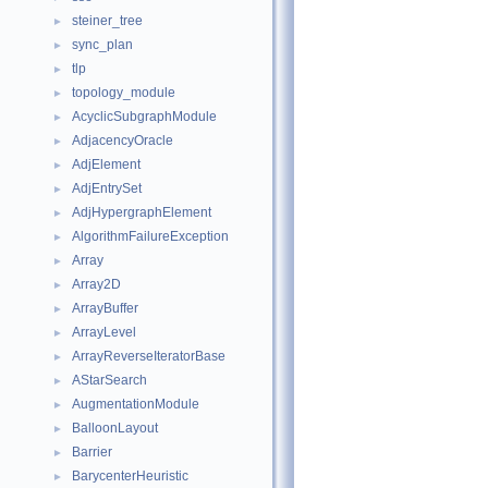
steiner_tree
►
sync_plan
►
tlp
►
topology_module
►
AcyclicSubgraphModule
►
AdjacencyOracle
►
AdjElement
►
AdjEntrySet
►
AdjHypergraphElement
►
AlgorithmFailureException
►
Array
►
Array2D
►
ArrayBuffer
►
ArrayLevel
►
ArrayReverseIteratorBase
►
AStarSearch
►
AugmentationModule
►
BalloonLayout
►
Barrier
►
BarycenterHeuristic
►