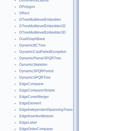
DominanceLayout
►
DPolygon
►
DRect
►
DTreeMultilevelEmbedder
►
DTreeMultilevelEmbedder2D
►
DTreeMultilevelEmbedder3D
►
DualGraphBase
►
DynamicBCTree
►
DynamicCastFailedException
►
DynamicPlanarSPQRTree
►
DynamicSkeleton
►
DynamicSPQRForest
►
DynamicSPQRTree
►
EdgeComparer
►
EdgeComparerSimple
►
EdgeCoverMerger
►
EdgeElement
►
EdgeIndependentSpanningTrees
►
EdgeInsertionModule
►
EdgeLabel
►
EdgeOrderComparer
►