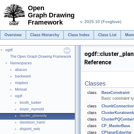
Open
Graph Drawing
Framework
v. 2025.10 (Foxglove)
Overview
Class Hierarchy
Class Index
Class List
Mem
ogdf
▼
ogdf::cluster_pla
The Open Graph Drawing Framework
Reference
Namespaces
▼
abacus
►
backward
►
Classes
mapbox
►
Minisat
►
class
BaseConstraint
ogdf
▼
Basic constraint t
booth_lueker
►
class
ChunkConnectio
boyer_myrvold
►
class
ClusterKuratowsk
cluster_planarity
►
class
ClusterPQContai
davidson_harel
►
class
CP_MasterBase
disjoint_sets
►
class
CPlanarEdgeVar