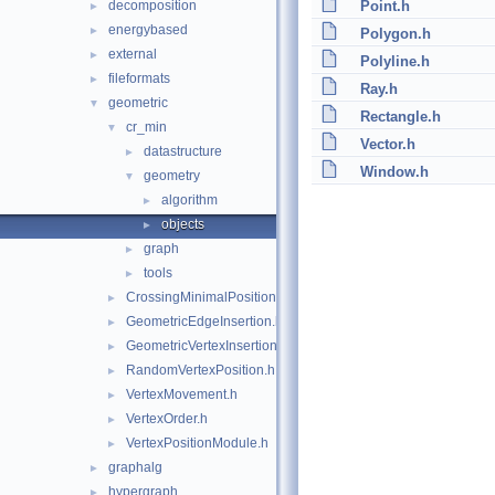
decomposition
Point.h
►
energybased
►
Polygon.h
external
►
Polyline.h
fileformats
►
Ray.h
geometric
▼
Rectangle.h
cr_min
▼
Vector.h
datastructure
►
Window.h
geometry
▼
algorithm
►
objects
►
graph
►
tools
►
CrossingMinimalPosition.h
►
GeometricEdgeInsertion.h
►
GeometricVertexInsertion.h
►
RandomVertexPosition.h
►
VertexMovement.h
►
VertexOrder.h
►
VertexPositionModule.h
►
graphalg
►
hypergraph
►