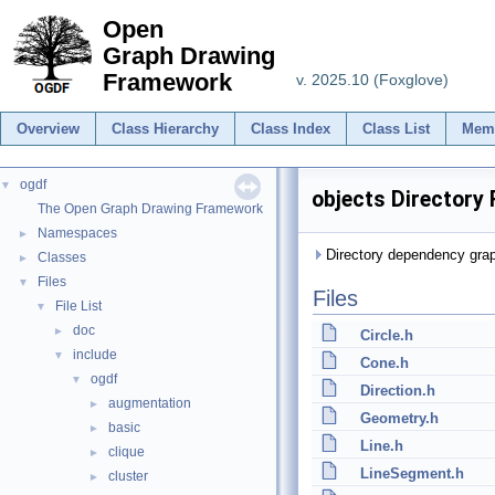
Open
Graph Drawing
Framework
v. 2025.10 (Foxglove)
Overview
Class Hierarchy
Class Index
Class List
Mem
ogdf
▼
objects Directory
The Open Graph Drawing Framework
Namespaces
►
Directory dependency graph
Classes
►
Files
▼
Files
File List
▼
doc
►
Circle.h
include
▼
Cone.h
ogdf
▼
Direction.h
augmentation
►
Geometry.h
basic
►
Line.h
clique
►
LineSegment.h
cluster
►