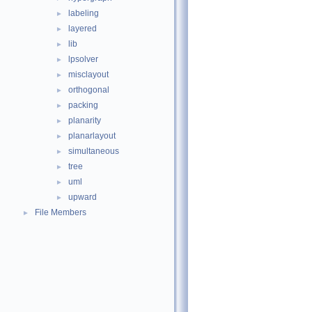
labeling
►
layered
►
lib
►
lpsolver
►
misclayout
►
orthogonal
►
packing
►
planarity
►
planarlayout
►
simultaneous
►
tree
►
uml
►
upward
►
File Members
►