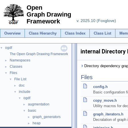
Open
Graph Drawing
Framework
v. 2025.10 (Foxglove)
Overview
Class Hierarchy
Class Index
Class List
Mem
ogdf
▼
internal Directory
The Open Graph Drawing Framework
Namespaces
►
Directory dependency graph
Classes
►
Files
▼
Files
File List
▼
doc
►
config.h
include
Basic configuration fi
▼
ogdf
▼
copy_move.h
augmentation
►
Utility macros for d
basic
▼
graph_iterators.h
graph_generators
►
Decralation of graph i
heap
►
intrinsics.h