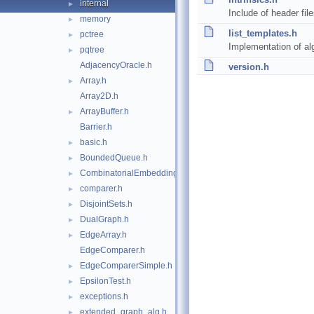
internal
►
Include of header file
memory
►
list_templates.h
pctree
►
Implementation of alg
pqtree
►
AdjacencyOracle.h
version.h
Array.h
►
Array2D.h
ArrayBuffer.h
►
Barrier.h
basic.h
►
BoundedQueue.h
►
CombinatorialEmbedding.h
►
comparer.h
►
DisjointSets.h
►
DualGraph.h
►
EdgeArray.h
►
EdgeComparer.h
EdgeComparerSimple.h
►
EpsilonTest.h
►
exceptions.h
►
extended_graph_alg.h
►