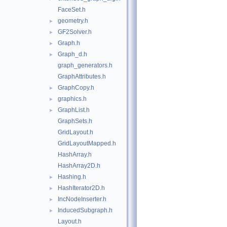
FaceSet.h
geometry.h
►
GF2Solver.h
►
Graph.h
►
Graph_d.h
►
graph_generators.h
GraphAttributes.h
GraphCopy.h
►
graphics.h
►
GraphList.h
►
GraphSets.h
GridLayout.h
GridLayoutMapped.h
HashArray.h
HashArray2D.h
Hashing.h
►
HashIterator2D.h
►
IncNodeInserter.h
►
InducedSubgraph.h
►
Layout.h