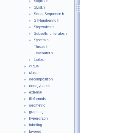
Skiplist.h
►
SList.h
►
SortedSequence.h
►
STNumbering.h
►
Stopwatch.h
►
SubsetEnumerator.h
►
System.h
►
Thread.h
Timeouter.h
tuples.h
►
clique
►
cluster
►
decomposition
►
energybased
►
external
►
fileformats
►
geometric
►
graphalg
►
hypergraph
►
labeling
►
layered
►