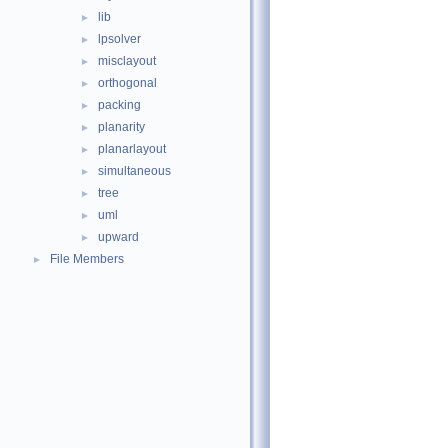
lib
►
lpsolver
►
misclayout
►
orthogonal
►
packing
►
planarity
►
planarlayout
►
simultaneous
►
tree
►
uml
►
upward
►
File Members
►