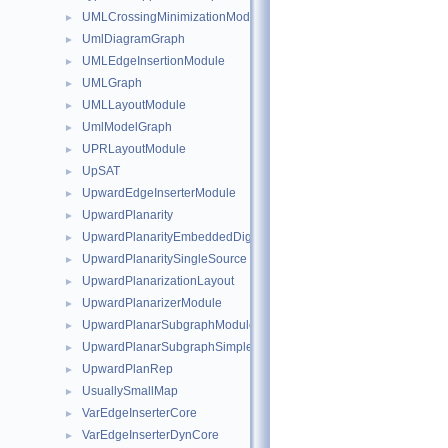
UMLCrossingMinimizationModule
►
UmlDiagramGraph
►
UMLEdgeInsertionModule
►
UMLGraph
►
UMLLayoutModule
►
UmlModelGraph
►
UPRLayoutModule
►
UpSAT
►
UpwardEdgeInserterModule
►
UpwardPlanarity
►
UpwardPlanarityEmbeddedDigraph
►
UpwardPlanaritySingleSource
►
UpwardPlanarizationLayout
►
UpwardPlanarizerModule
►
UpwardPlanarSubgraphModule
►
UpwardPlanarSubgraphSimple
►
UpwardPlanRep
►
UsuallySmallMap
►
VarEdgeInserterCore
►
VarEdgeInserterDynCore
►