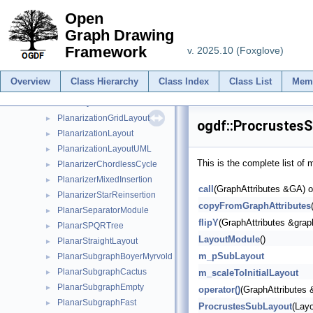
PertinentGraph
►
Open
PivotMDS
►
Graph Drawing
PlanarAugmentation
►
Framework
v. 2025.10 (Foxglove)
PlanarAugmentationFix
►
PlanarDrawLayout
►
Overview
Class Hierarchy
Class Index
Class List
Mem
PlanarGridLayoutModule
►
PlanarityModule
►
PlanarizationGridLayout
►
ogdf::Procrustes
PlanarizationLayout
►
PlanarizationLayoutUML
►
This is the complete list of
PlanarizerChordlessCycle
►
PlanarizerMixedInsertion
►
call
(GraphAttributes &GA) o
PlanarizerStarReinsertion
►
copyFromGraphAttributes
PlanarSeparatorModule
►
flipY
(GraphAttributes &grap
PlanarSPQRTree
►
LayoutModule
()
PlanarStraightLayout
►
m_pSubLayout
PlanarSubgraphBoyerMyrvold
►
PlanarSubgraphCactus
m_scaleToInitialLayout
►
PlanarSubgraphEmpty
►
operator()
(GraphAttributes
PlanarSubgraphFast
►
ProcrustesSubLayout
(Lay