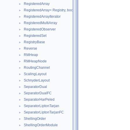
RegisteredArray
►
RegisteredArray< Registry, bool, WithDefault, Base >
►
RegisteredArrayIterator
►
RegisteredMultiArray
►
RegisteredObserver
►
RegisteredSet
►
RegistryBase
►
Reverse
►
RMHeap
►
RMHeapNode
►
RoutingChannel
►
ScalingLayout
►
SchnyderLayout
►
SeparatorDual
►
SeparatorDualFC
►
SeparatorHarPeled
►
SeparatorLiptonTarjan
►
SeparatorLiptonTarjanFC
►
ShellingOrder
►
ShellingOrderModule
►