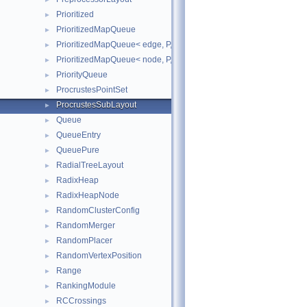
Prioritized
►
PrioritizedMapQueue
►
PrioritizedMapQueue< edge, P, C, Impl, HashFunc >
►
PrioritizedMapQueue< node, P, C, Impl, HashFunc >
►
PriorityQueue
►
ProcrustesPointSet
►
ProcrustesSubLayout
►
Queue
►
QueueEntry
►
QueuePure
►
RadialTreeLayout
►
RadixHeap
►
RadixHeapNode
►
RandomClusterConfig
►
RandomMerger
►
RandomPlacer
►
RandomVertexPosition
►
Range
►
RankingModule
►
RCCrossings
►