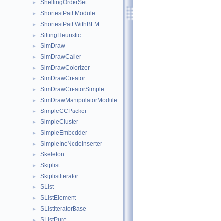
ShellingOrderSet
►
ShortestPathModule
►
ShortestPathWithBFM
►
SiftingHeuristic
►
SimDraw
►
SimDrawCaller
►
SimDrawColorizer
►
SimDrawCreator
►
SimDrawCreatorSimple
►
SimDrawManipulatorModule
►
SimpleCCPacker
►
SimpleCluster
►
SimpleEmbedder
►
SimpleIncNodeInserter
►
Skeleton
►
Skiplist
►
SkiplistIterator
►
SList
►
SListElement
►
SListIteratorBase
►
SListPure
►