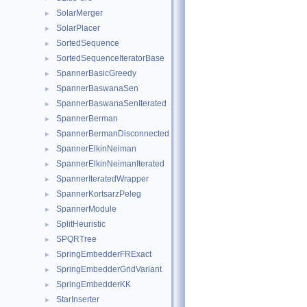
SolarMerger
►
SolarPlacer
►
SortedSequence
►
SortedSequenceIteratorBase
►
SpannerBasicGreedy
►
SpannerBaswanaSen
►
SpannerBaswanaSenIterated
►
SpannerBerman
►
SpannerBermanDisconnected
►
SpannerElkinNeiman
►
SpannerElkinNeimanIterated
►
SpannerIteratedWrapper
►
SpannerKortsarzPeleg
►
SpannerModule
►
SplitHeuristic
►
SPQRTree
►
SpringEmbedderFRExact
►
SpringEmbedderGridVariant
►
SpringEmbedderKK
►
StarInserter
►