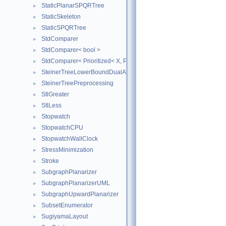
StaticPlanarSPQRTree
►
StaticSkeleton
►
StaticSPQRTree
►
StdComparer
►
StdComparer< bool >
►
StdComparer< Prioritized< X, Priority > >
►
SteinerTreeLowerBoundDualAscent
►
SteinerTreePreprocessing
►
StlGreater
►
StlLess
►
Stopwatch
►
StopwatchCPU
►
StopwatchWallClock
►
StressMinimization
►
Stroke
►
SubgraphPlanarizer
►
SubgraphPlanarizerUML
►
SubgraphUpwardPlanarizer
►
SubsetEnumerator
►
SugiyamaLayout
►