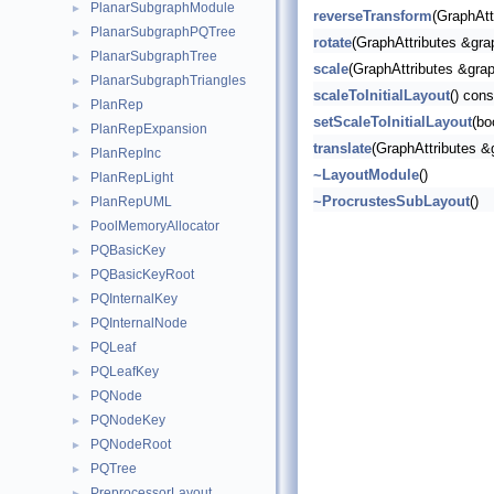
PlanarSubgraphModule
►
reverseTransform
(GraphAtt
PlanarSubgraphPQTree
►
rotate
(GraphAttributes &grap
PlanarSubgraphTree
►
scale
(GraphAttributes &grap
PlanarSubgraphTriangles
►
scaleToInitialLayout
() cons
PlanRep
►
setScaleToInitialLayout
(bo
PlanRepExpansion
►
translate
(GraphAttributes &
PlanRepInc
►
~LayoutModule
()
PlanRepLight
►
~ProcrustesSubLayout
()
PlanRepUML
►
PoolMemoryAllocator
►
PQBasicKey
►
PQBasicKeyRoot
►
PQInternalKey
►
PQInternalNode
►
PQLeaf
►
PQLeafKey
►
PQNode
►
PQNodeKey
►
PQNodeRoot
►
PQTree
►
PreprocessorLayout
►