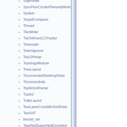
SvgPrinter
►
SyncPlanClusterPlanarityModule
►
System
►
TargetComparer
►
Thread
►
TikzWriter
►
TileToRowsCCPacker
►
Timeouter
►
TokenIgnorer
►
Top10Heap
►
TopologyModule
►
TreeLayout
►
TriconnectedShellingOrder
►
Triconnectivity
►
TsplibXmlParser
►
Tuple2
►
TutteLayout
►
TwoLayerCrossMinSimDraw
►
TwoSAT
►
twosat_var
►
TypeNotSupportedException
►